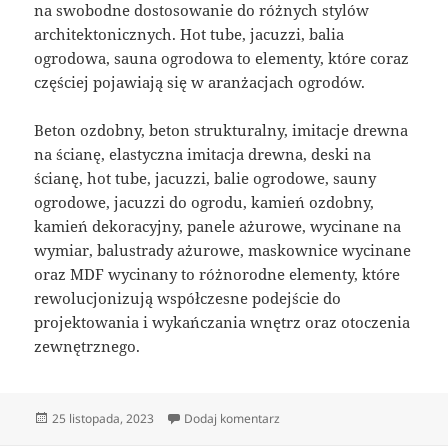
na swobodne dostosowanie do różnych stylów
architektonicznych. Hot tube, jacuzzi, balia
ogrodowa, sauna ogrodowa to elementy, które coraz
częściej pojawiają się w aranżacjach ogrodów.
Beton ozdobny, beton strukturalny, imitacje drewna
na ścianę, elastyczna imitacja drewna, deski na
ścianę, hot tube, jacuzzi, balie ogrodowe, sauny
ogrodowe, jacuzzi do ogrodu, kamień ozdobny,
kamień dekoracyjny, panele ażurowe, wycinane na
wymiar, balustrady ażurowe, maskownice wycinane
oraz MDF wycinany to różnorodne elementy, które
rewolucjonizują współczesne podejście do
projektowania i wykańczania wnętrz oraz otoczenia
zewnętrznego.
Data
do Maskownice Wycinane: Subt
25 listopada, 2023
Dodaj komentarz
publikacji