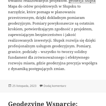
trwałość realizowanych projektów.
geodezja Słupsk
Mapa do celów projektowych w Słupsku to
narzędzie, które pomaga w planowaniu
przestrzennym, dzięki dokładnym pomiaram
geodezyjnym. Pomiary powykonawcze są ostatnim
krokiem, potwierdzającym zgodność z projektem,
zapewniającym bezpieczeństwo i jakość
realizowanych inwestycji. Słupsk rozwija się dzięki
profesjonalnym usługom geodezyjnym. Pomiary,
granice, podziały – wszystko to tworzy solidny
fundament dla zrównoważonego i efektywnego
rozwoju miasta, gdzie geodezyjna precyzja współgra
z dynamiką postępujących zmian.
Data
do Miasto w Rękach Profesjon
25 listopada, 2023
Dodaj komentarz
publikacji
Geodezyjne Wsparcie: