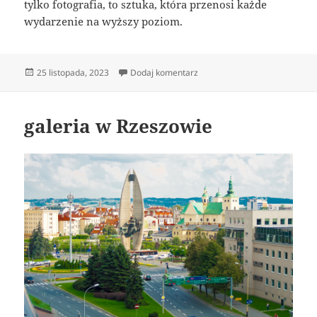
tylko fotografia, to sztuka, która przenosi każde
wydarzenie na wyższy poziom.
Data
do fotobudka 360 katowice
25 listopada, 2023
Dodaj komentarz
publikacji
galeria w Rzeszowie