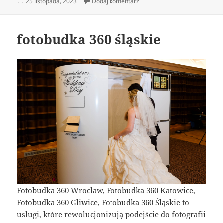
Data
do Struktura w Detalach: Podz
25 listopada, 2023
Dodaj komentarz
publikacji
fotobudka 360 śląskie
Fotobudka 360 Wrocław, Fotobudka 360 Katowice,
Fotobudka 360 Gliwice, Fotobudka 360 Śląskie to
usługi, które rewolucjonizują podejście do fotografii