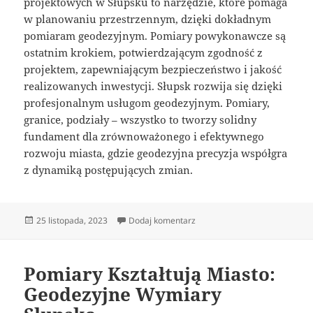
projektowych w Słupsku to narzędzie, które pomaga
w planowaniu przestrzennym, dzięki dokładnym
pomiaram geodezyjnym. Pomiary powykonawcze są
ostatnim krokiem, potwierdzającym zgodność z
projektem, zapewniającym bezpieczeństwo i jakość
realizowanych inwestycji. Słupsk rozwija się dzięki
profesjonalnym usługom geodezyjnym. Pomiary,
granice, podziały – wszystko to tworzy solidny
fundament dla zrównoważonego i efektywnego
rozwoju miasta, gdzie geodezyjna precyzja współgra
z dynamiką postępujących zmian.
Data
do Struktura w Detalach: Podz
25 listopada, 2023
Dodaj komentarz
publikacji
Pomiary Kształtują Miasto:
Geodezyjne Wymiary