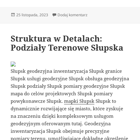
Data
do Struktura w Detalach: Podz
25 listopada, 2023
Dodaj komentarz
publikacji
Struktura w Detalach:
Podziały Terenowe Słupska
Słupsk geodezyjna inwentaryzacja Słupsk granice
Słupsk usługi geodezyjne Słupsk obsługa geodezyjna
Słupsk podziały Słupsk pomiary geodezyjne Słupsk
mapa do celów projektowych Słupsk pomiary
powykonawcze Słupsk.
mapki Słupsk
Słupsk to
dynamicznie rozwijające się miasto, które zyskuje
na znaczeniu dzięki kompleksowym usługom
geodezyjnym oferowanym tutaj. Geodezyjna
inwentaryzacja Słupsk obejmuje precyzyjne
pomiary terenu, umożliwiające dokładne określenie