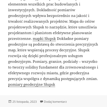
elementem wszelkich prac budowlanych i
inwestycyjnych. Dokładność pomiarów
geodezyjnych wpływa bezpośrednio na jakość i
trwałość realizowanych projektów. Mapa do celów
projektowych Słupsk to narzędzie, które umożliwia
projektantom i planistom efektywne planowanie
przestrzenne.
mapki Słupsk
Dokładne pomiary
geodezyjne są podstawą do stworzenia precyzyjnych
map, które wspierają procesy decyzyjne. Słupsk
rozwija się dzięki profesjonalnym usługom
geodezyjnym. Pomiary, granice, podziały – wszystko
to tworzy solidny fundament dla zrównoważonego i
efektywnego rozwoju miasta, gdzie geodezyjna
precyzja współgra z dynamiką postępujących zmian.
pomiary geodezyjne Słupsk
Data
do Geodezyjne Wsparcie: Usł
25 listopada, 2023
Dodaj komentarz
publikacji