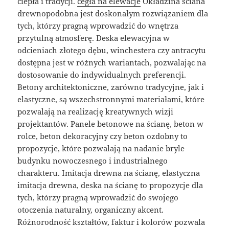
ciepła i tradycji.
cegła na elewacje
Okładzina ściana
drewnopodobna jest doskonałym rozwiązaniem dla
tych, którzy pragną wprowadzić do wnętrza
przytulną atmosferę. Deska elewacyjna w
odcieniach złotego dębu, winchestera czy antracytu
dostępna jest w różnych wariantach, pozwalając na
dostosowanie do indywidualnych preferencji.
Betony architektoniczne, zarówno tradycyjne, jak i
elastyczne, są wszechstronnymi materiałami, które
pozwalają na realizację kreatywnych wizji
projektantów. Panele betonowe na ścianę, beton w
rolce, beton dekoracyjny czy beton ozdobny to
propozycje, które pozwalają na nadanie bryle
budynku nowoczesnego i industrialnego
charakteru. Imitacja drewna na ścianę, elastyczna
imitacja drewna, deska na ścianę to propozycje dla
tych, którzy pragną wprowadzić do swojego
otoczenia naturalny, organiczny akcent.
Różnorodność kształtów, faktur i kolorów pozwala