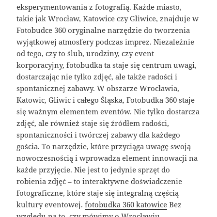
eksperymentowania z fotografią. Każde miasto,
takie jak Wrocław, Katowice czy Gliwice, znajduje w
Fotobudce 360 oryginalne narzędzie do tworzenia
wyjątkowej atmosfery podczas imprez. Niezależnie
od tego, czy to ślub, urodziny, czy event
korporacyjny, fotobudka ta staje się centrum uwagi,
dostarczając nie tylko zdjęć, ale także radości i
spontanicznej zabawy. W obszarze Wrocławia,
Katowic, Gliwic i całego Śląska, Fotobudka 360 staje
się ważnym elementem eventów. Nie tylko dostarcza
zdjęć, ale również staje się źródłem radości,
spontaniczności i twórczej zabawy dla każdego
gościa. To narzędzie, które przyciąga uwagę swoją
nowoczesnością i wprowadza element innowacji na
każde przyjęcie. Nie jest to jedynie sprzęt do
robienia zdjęć – to interaktywne doświadczenie
fotograficzne, które staje się integralną częścią
kultury eventowej.
fotobudka 360 katowice
Bez
względu na to, czy mówimy o Wrocławiu,