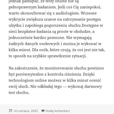
jednak pamiętać, że testy online nie są
pełnoprawnym badaniem. Jeśli coś Cię zaniepokoi,
warto skonsultować się z audiologiem. Wczesne
wykrycie zwiększa szanse na zatrzymanie postępu
ubytku i zapobiega pogorszeniu słuchu.Dostępne w
sieci bezpłatne badania są proste w obsłudze, a
jednocześnie bardzo pomocne. Nie wymagają
żadnych danych osobowych i można je wykonać w
kilka minut. Dla osób, które czują, że coś jest nie tak,
to sposób na szybkie sprawdzenie sytuacji.
Na zakończenie, że monitorowanie słuchu powinno
być porównywalne z kontrola ciśnienia. Dzięki
technologiom online możesz w kilka minut ocenić
swój słuch. Nie odkładaj tego — wykonaj darmowy
test słuchu.
Data
do Jak sprawdzić swój słuch w
14 czerwca, 2025
Dodaj komentarz