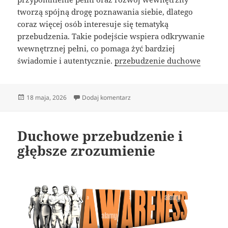
tworzą spójną drogę poznawania siebie, dlatego
coraz więcej osób interesuje się tematyką
przebudzenia. Takie podejście wspiera odkrywanie
wewnętrznej pełni, co pomaga żyć bardziej
świadomie i autentycznie.
przebudzenie duchowe
Data
do Rozwój duchowy i świadome ży
18 maja, 2026
Dodaj komentarz
publikacji
Duchowe przebudzenie i
głębsze zrozumienie