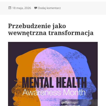
Data
do Duchowe przebudzenie i głębs
18 maja, 2026
Dodaj komentarz
publikacji
Przebudzenie jako
wewnętrzna transformacja