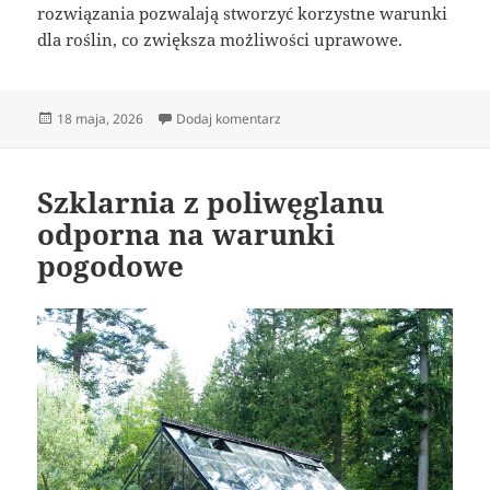
rozwiązania pozwalają stworzyć korzystne warunki
dla roślin, co zwiększa możliwości uprawowe.
Data
do Nowoczesne szklarnie ogrodo
18 maja, 2026
Dodaj komentarz
publikacji
Szklarnia z poliwęglanu
odporna na warunki
pogodowe