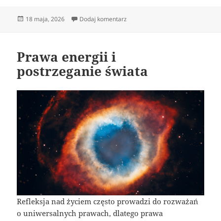
Data
do Kreacja i odkrywanie własnego 
18 maja, 2026
Dodaj komentarz
publikacji
Prawa energii i
postrzeganie świata
Refleksja nad życiem często prowadzi do rozważań
o uniwersalnych prawach, dlatego prawa