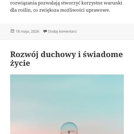
rozwiązania pozwalają stworzyć korzystne warunki
dla roślin, co zwiększa możliwości uprawowe.
Data
do Szklarnia z poliwęglanu odpor
18 maja, 2026
Dodaj komentarz
publikacji
Rozwój duchowy i świadome
życie