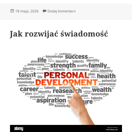
Data
do Przebudzenie jako wewnętrzna
18 maja, 2026
Dodaj komentarz
publikacji
Jak rozwijać świadomość