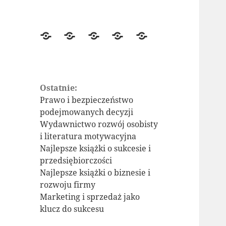
Strona
seomeo.pl
SKLEP
Prowadzenie
presell
główna
SEO
konta
Instagram
Ostatnie:
Prawo i bezpieczeństwo
podejmowanych decyzji
Wydawnictwo rozwój osobisty
i literatura motywacyjna
Najlepsze książki o sukcesie i
przedsiębiorczości
Najlepsze książki o biznesie i
rozwoju firmy
Marketing i sprzedaż jako
klucz do sukcesu