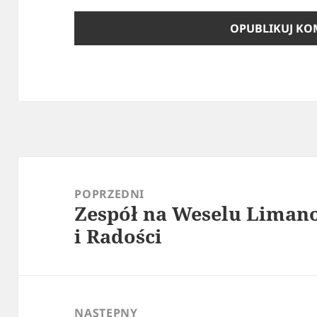
Nawigacja
wpisu
POPRZEDNI
Zespół na Weselu Limano
Poprzedni
i Radości
wpis:
NASTĘPNY