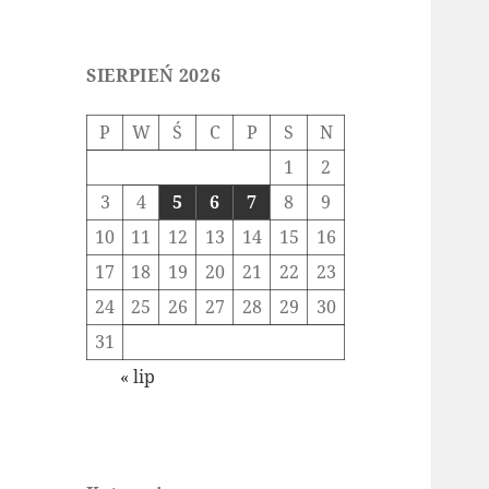
SIERPIEŃ 2026
P
W
Ś
C
P
S
N
1
2
3
4
5
6
7
8
9
10
11
12
13
14
15
16
17
18
19
20
21
22
23
24
25
26
27
28
29
30
31
« lip