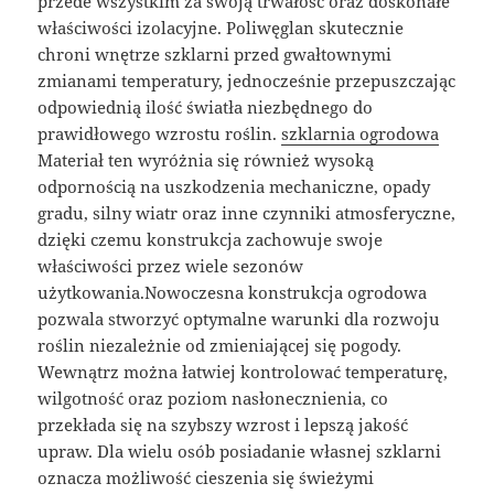
przede wszystkim za swoją trwałość oraz doskonałe
właściwości izolacyjne. Poliwęglan skutecznie
chroni wnętrze szklarni przed gwałtownymi
zmianami temperatury, jednocześnie przepuszczając
odpowiednią ilość światła niezbędnego do
prawidłowego wzrostu roślin.
szklarnia ogrodowa
Materiał ten wyróżnia się również wysoką
odpornością na uszkodzenia mechaniczne, opady
gradu, silny wiatr oraz inne czynniki atmosferyczne,
dzięki czemu konstrukcja zachowuje swoje
właściwości przez wiele sezonów
użytkowania.Nowoczesna konstrukcja ogrodowa
pozwala stworzyć optymalne warunki dla rozwoju
roślin niezależnie od zmieniającej się pogody.
Wewnątrz można łatwiej kontrolować temperaturę,
wilgotność oraz poziom nasłonecznienia, co
przekłada się na szybszy wzrost i lepszą jakość
upraw. Dla wielu osób posiadanie własnej szklarni
oznacza możliwość cieszenia się świeżymi