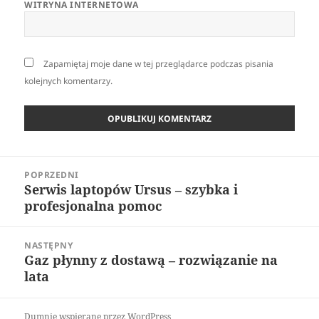
WITRYNA INTERNETOWA
Zapamiętaj moje dane w tej przeglądarce podczas pisania
kolejnych komentarzy.
Nawigacja
POPRZEDNI
wpisu
Serwis laptopów Ursus – szybka i
Poprzedni
profesjonalna pomoc
wpis:
NASTĘPNY
Gaz płynny z dostawą – rozwiązanie na
Następny
lata
wpis:
Dumnie wspierane przez WordPress