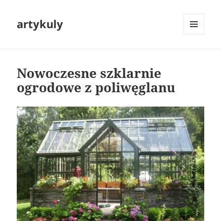
artykuly
MENU
I
WIDGETY
Nowoczesne szklarnie
ogrodowe z poliwęglanu