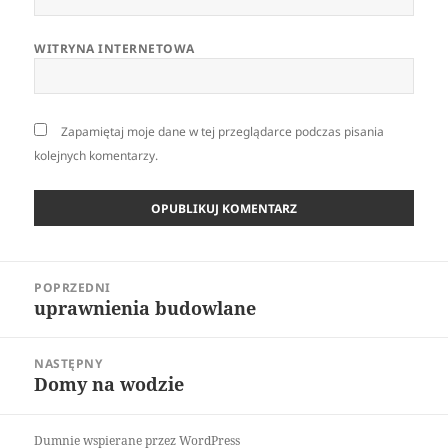
WITRYNA INTERNETOWA
Zapamiętaj moje dane w tej przeglądarce podczas pisania
kolejnych komentarzy.
Nawigacja
POPRZEDNI
wpisu
uprawnienia budowlane
Poprzedni
wpis:
NASTĘPNY
Domy na wodzie
Następny
wpis:
Dumnie wspierane przez WordPress