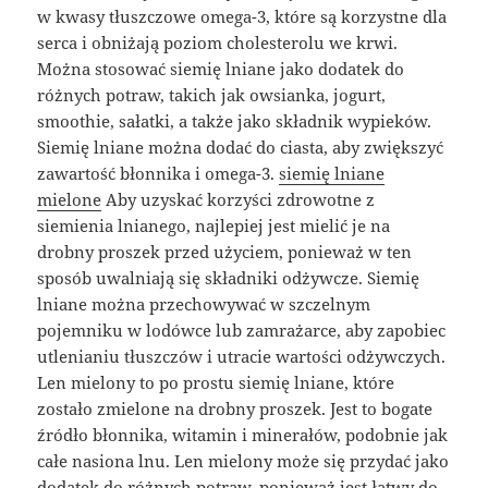
w kwasy tłuszczowe omega-3, które są korzystne dla
serca i obniżają poziom cholesterolu we krwi.
Można stosować siemię lniane jako dodatek do
różnych potraw, takich jak owsianka, jogurt,
smoothie, sałatki, a także jako składnik wypieków.
Siemię lniane można dodać do ciasta, aby zwiększyć
zawartość błonnika i omega-3.
siemię lniane
mielone
Aby uzyskać korzyści zdrowotne z
siemienia lnianego, najlepiej jest mielić je na
drobny proszek przed użyciem, ponieważ w ten
sposób uwalniają się składniki odżywcze. Siemię
lniane można przechowywać w szczelnym
pojemniku w lodówce lub zamrażarce, aby zapobiec
utlenianiu tłuszczów i utracie wartości odżywczych.
Len mielony to po prostu siemię lniane, które
zostało zmielone na drobny proszek. Jest to bogate
źródło błonnika, witamin i minerałów, podobnie jak
całe nasiona lnu. Len mielony może się przydać jako
dodatek do różnych potraw, ponieważ jest łatwy do