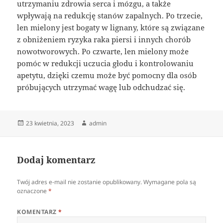
utrzymaniu zdrowia serca i mózgu, a także
wpływają na redukcję stanów zapalnych. Po trzecie,
len mielony jest bogaty w lignany, które są związane
z obniżeniem ryzyka raka piersi i innych chorób
nowotworowych. Po czwarte, len mielony może
pomóc w redukcji uczucia głodu i kontrolowaniu
apetytu, dzięki czemu może być pomocny dla osób
próbujących utrzymać wagę lub odchudzać się.
Data
Autor
23 kwietnia, 2023
admin
publikacji
Dodaj komentarz
Twój adres e-mail nie zostanie opublikowany.
Wymagane pola są
oznaczone
*
KOMENTARZ
*