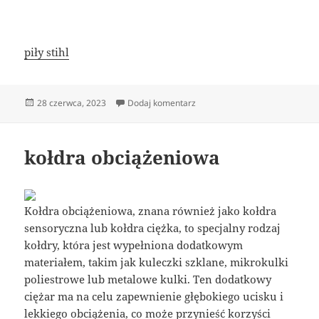
piły stihl
Data
do piła do betonu, kup narzędzi
28 czerwca, 2023
Dodaj komentarz
publikacji
kołdra obciążeniowa
Kołdra obciążeniowa, znana również jako kołdra
sensoryczna lub kołdra ciężka, to specjalny rodzaj
kołdry, która jest wypełniona dodatkowym
materiałem, takim jak kuleczki szklane, mikrokulki
poliestrowe lub metalowe kulki. Ten dodatkowy
ciężar ma na celu zapewnienie głębokiego ucisku i
lekkiego obciążenia, co może przynieść korzyści