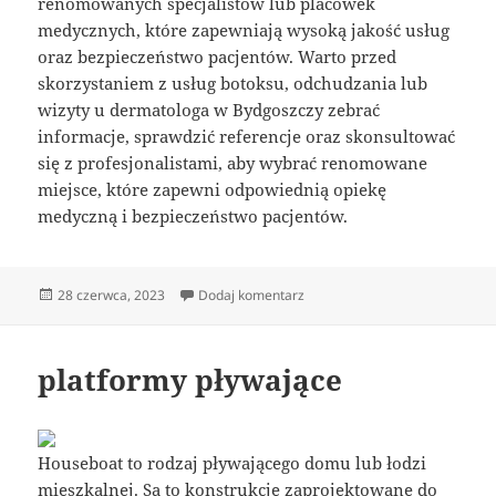
renomowanych specjalistów lub placówek
medycznych, które zapewniają wysoką jakość usług
oraz bezpieczeństwo pacjentów. Warto przed
skorzystaniem z usług botoksu, odchudzania lub
wizyty u dermatologa w Bydgoszczy zebrać
informacje, sprawdzić referencje oraz skonsultować
się z profesjonalistami, aby wybrać renomowane
miejsce, które zapewni odpowiednią opiekę
medyczną i bezpieczeństwo pacjentów.
Data
do botoks bydgoszcz
28 czerwca, 2023
Dodaj komentarz
publikacji
platformy pływające
Houseboat to rodzaj pływającego domu lub łodzi
mieszkalnej. Są to konstrukcje zaprojektowane do