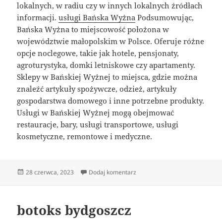
lokalnych, w radiu czy w innych lokalnych źródłach
informacji.
usługi Bańska Wyżna
Podsumowując,
Bańska Wyżna to miejscowość położona w
województwie małopolskim w Polsce. Oferuje różne
opcje noclegowe, takie jak hotele, pensjonaty,
agroturystyka, domki letniskowe czy apartamenty.
Sklepy w Bańskiej Wyżnej to miejsca, gdzie można
znaleźć artykuły spożywcze, odzież, artykuły
gospodarstwa domowego i inne potrzebne produkty.
Usługi w Bańskiej Wyżnej mogą obejmować
restauracje, bary, usługi transportowe, usługi
kosmetyczne, remontowe i medyczne.
Data
do noclegi Bańska Wyżna
28 czerwca, 2023
Dodaj komentarz
publikacji
botoks bydgoszcz