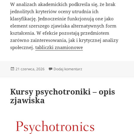
W analizach akademickich podkreśla się, że brak
jednolitych kryteriów oceny utrudnia ich
klasyfikację. Jednocześnie funkcjonują one jako
element szerszego zjawiska alternatywnych form
kształcenia. W efekcie pozostają przedmiotem
zarówno zainteresowania, jak i krytycznej analizy
społecznej.
tabliczki znamionowe
Data
do Kursy psychotroniki – opis z
21 czerwca, 2026
Dodaj komentarz
publikacji
Kursy psychotroniki – opis
zjawiska