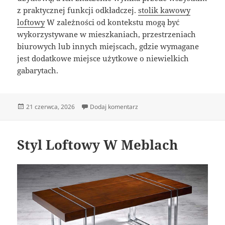
z praktycznej funkcji odkładczej.
stolik kawowy
loftowy
W zależności od kontekstu mogą być
wykorzystywane w mieszkaniach, przestrzeniach
biurowych lub innych miejscach, gdzie wymagane
jest dodatkowe miejsce użytkowe o niewielkich
gabarytach.
Data
do Wnętrza Industrialne
21 czerwca, 2026
Dodaj komentarz
publikacji
Styl Loftowy W Meblach