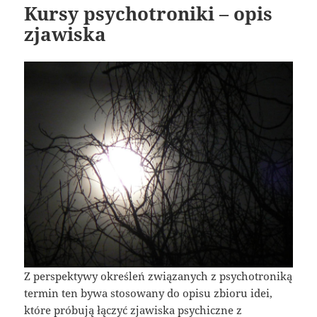
Kursy psychotroniki – opis
zjawiska
Z perspektywy określeń związanych z psychotroniką
termin ten bywa stosowany do opisu zbioru idei,
które próbują łączyć zjawiska psychiczne z