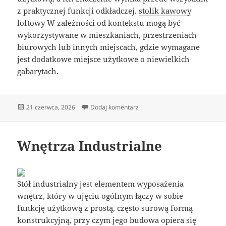
z praktycznej funkcji odkładczej.
stolik kawowy
loftowy
W zależności od kontekstu mogą być
wykorzystywane w mieszkaniach, przestrzeniach
biurowych lub innych miejscach, gdzie wymagane
jest dodatkowe miejsce użytkowe o niewielkich
gabarytach.
Data
do Stół Metal Drewno Loft
21 czerwca, 2026
Dodaj komentarz
publikacji
Wnętrza Industrialne
Stół industrialny jest elementem wyposażenia
wnętrz, który w ujęciu ogólnym łączy w sobie
funkcję użytkową z prostą, często surową formą
konstrukcyjną, przy czym jego budowa opiera się