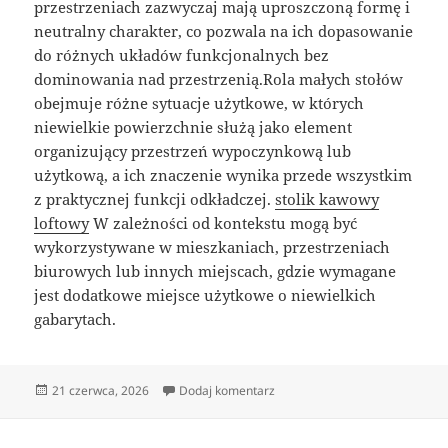
przestrzeniach zazwyczaj mają uproszczoną formę i
neutralny charakter, co pozwala na ich dopasowanie
do różnych układów funkcjonalnych bez
dominowania nad przestrzenią.Rola małych stołów
obejmuje różne sytuacje użytkowe, w których
niewielkie powierzchnie służą jako element
organizujący przestrzeń wypoczynkową lub
użytkową, a ich znaczenie wynika przede wszystkim
z praktycznej funkcji odkładczej.
stolik kawowy
loftowy
W zależności od kontekstu mogą być
wykorzystywane w mieszkaniach, przestrzeniach
biurowych lub innych miejscach, gdzie wymagane
jest dodatkowe miejsce użytkowe o niewielkich
gabarytach.
Data
do Styl Loftowy W Meblach
21 czerwca, 2026
Dodaj komentarz
publikacji