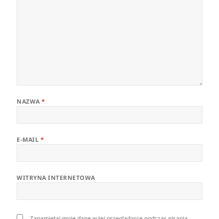
NAZWA
*
E-MAIL
*
WITRYNA INTERNETOWA
Zapamiętaj moje dane w tej przeglądarce podczas pisania