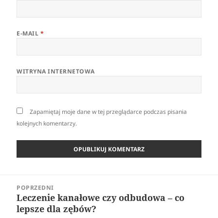
E-MAIL
*
WITRYNA INTERNETOWA
Zapamiętaj moje dane w tej przeglądarce podczas pisania
kolejnych komentarzy.
Nawigacja
POPRZEDNI
wpisu
Leczenie kanałowe czy odbudowa – co
Poprzedni
lepsze dla zębów?
wpis: