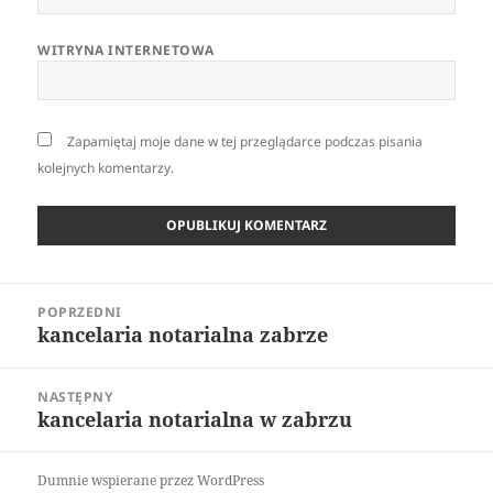
WITRYNA INTERNETOWA
Zapamiętaj moje dane w tej przeglądarce podczas pisania
kolejnych komentarzy.
Nawigacja
POPRZEDNI
wpisu
kancelaria notarialna zabrze
Poprzedni
wpis:
NASTĘPNY
kancelaria notarialna w zabrzu
Następny
wpis:
Dumnie wspierane przez WordPress