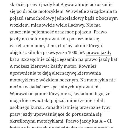
skrócie, prawo jazdy kat A gwarantuje poruszanie
się po drodze motocyklem. W świetle zarządzenia to
pojazd samochodowy jednośladowy bądź z bocznym
wózkiem, mianowicie wielośladowy. Nie ma
znaczenia pojemność oraz moc pojazdu. Prawo
jazdy na motor uprawnia do poruszania się
wszelkim motocyklem, choćby takim którego
objętość silnika przewyższa 1000 m³.
prawo jazdy
kat a
Szczególnie zdając egzamin na prawo jazdy kat
A możesz kierować każdy motor. Również
uprawnienia te dają alternatywę kierowania
motocyklem z wózkiem bocznym. Na motocykla nie
można wsiadać bez specjalnych uprawnień.
Wprawdzie poniektórzy nie są świadomi tego, że
mogą kierować taki pojazd, mimo że nie robili
osobnego kursu. Ponadto istnieją przeróżne typy
praw jazdy upoważniające do poruszania się
określonymi motocyklami. Prawo jazdy kat A – Ci,
którzy nie potrzebują mieć żadnych ograniczeń, w