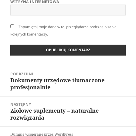
WITRYNA INTERNETOWA
Zapamiętaj moje dane w tej przeglądarce podczas pisania
kolejnych komentarzy.
Nawigacja
POPRZEDNI
wpisu
Dokumenty urzędowe tłumaczone
Poprzedni
profesjonalnie
wpis:
NASTĘPNY
Ziołowe suplementy – naturalne
Następny
rozwiązania
wpis:
Dumnie wspierane przez WordPress