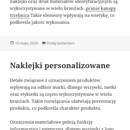
naklejki oraz druk materiałów identyfikacyjnych są
wykorzystywane w wielu branżach.
pranie kanapy
trzebnica
Takie elementy wpływają na estetykę, co
podkreśla jakość wykonania.
Data
do Nowoczesne metki i etykiety
10 maja, 2026
Dodaj komentarz
publikacji
Naklejki personalizowane
Detale związane z oznaczeniem produktów
wpływają na odbiór marki, dlatego wszywki, metki
oraz etykietki są często wykorzystywane w wielu
branżach. Takie rozwiązania ułatwiają prezentację
produktu, co podkreśla charakter produktu.
Oznaczenia materiałowe pełnią funkcję
informacyjną i estetyczną, dlatego wszywki z logo