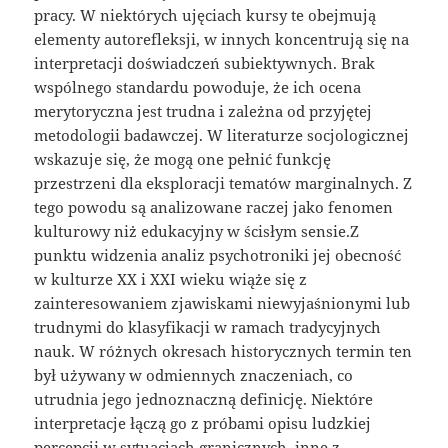
pracy. W niektórych ujęciach kursy te obejmują
elementy autorefleksji, w innych koncentrują się na
interpretacji doświadczeń subiektywnych. Brak
wspólnego standardu powoduje, że ich ocena
merytoryczna jest trudna i zależna od przyjętej
metodologii badawczej. W literaturze socjologicznej
wskazuje się, że mogą one pełnić funkcję
przestrzeni dla eksploracji tematów marginalnych. Z
tego powodu są analizowane raczej jako fenomen
kulturowy niż edukacyjny w ścisłym sensie.Z
punktu widzenia analiz psychotroniki jej obecność
w kulturze XX i XXI wieku wiąże się z
zainteresowaniem zjawiskami niewyjaśnionymi lub
trudnymi do klasyfikacji w ramach tradycyjnych
nauk. W różnych okresach historycznych termin ten
był używany w odmiennych znaczeniach, co
utrudnia jego jednoznaczną definicję. Niektóre
interpretacje łączą go z próbami opisu ludzkiej
percepcji w sytuacjach granicznych, inne z