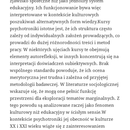
zjawisko społeczne niż jako jednolity system
edukacyjny. Ich funkcjonowanie bywa więc
interpretowane w kontekście kulturowych
poszukiwań alternatywnych form wiedzy.Kursy
psychotroniki istotne jest, że ich struktura często
zależy od indywidualnych założeń prowadzących, co
prowadzi do dużej różnorodności treści i metod
pracy. W niektórych ujęciach kursy te obejmują
elementy autorefleksji, w innych koncentrują się na
interpretacji doświadczeń subiektywnych. Brak
wspólnego standardu powoduje, że ich ocena
merytoryczna jest trudna i zależna od przyjętej
metodologii badawczej. W literaturze socjologicznej
wskazuje się, że mogą one pełnić funkcję
przestrzeni dla eksploracji tematów marginalnych. Z
tego powodu są analizowane raczej jako fenomen
kulturowy niż edukacyjny w ścisłym sensie.W
kontekście psychotroniki jej obecność w kulturze
XX i XXI wieku wiąże się z zainteresowaniem