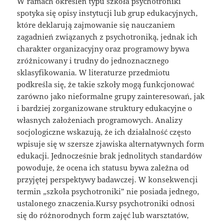
W ramach określeń typu szkoła psychotroniki
spotyka się opisy instytucji lub grup edukacyjnych,
które deklarują zajmowanie się nauczaniem
zagadnień związanych z psychotroniką, jednak ich
charakter organizacyjny oraz programowy bywa
zróżnicowany i trudny do jednoznacznego
sklasyfikowania. W literaturze przedmiotu
podkreśla się, że takie szkoły mogą funkcjonować
zarówno jako nieformalne grupy zainteresowań, jak
i bardziej zorganizowane struktury edukacyjne o
własnych założeniach programowych. Analizy
socjologiczne wskazują, że ich działalność często
wpisuje się w szersze zjawiska alternatywnych form
edukacji. Jednocześnie brak jednolitych standardów
powoduje, że ocena ich statusu bywa zależna od
przyjętej perspektywy badawczej. W konsekwencji
termin „szkoła psychotroniki” nie posiada jednego,
ustalonego znaczenia.Kursy psychotroniki odnosi
się do różnorodnych form zajęć lub warsztatów,