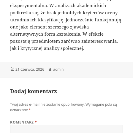
eksperymentalną. W analizach akademickich
podkreśla się, że brak jednolitych kryteriów oceny
utrudnia ich klasyfikację. Jednocześnie funkcjonują
one jako element szerszego zjawiska
alternatywnych form kształcenia. W efekcie
pozostają przedmiotem zarówno zainteresowania,
jak i krytycznej analizy społecznej.
Data
Autor
21 czerwca, 2026
admin
publikacji
Dodaj komentarz
Twój adres e-mail nie zostanie opublikowany.
Wymagane pola są
oznaczone
*
KOMENTARZ
*